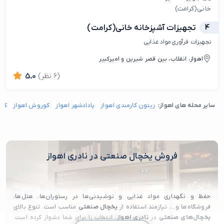
4
تجهیزات آشپزخانه خانی(کرامت)
تجهیزات فرآوری مواد غذایی
اهواز، انقلاب، بین قصر شیرین و امیرکبیر
(6 نظر)
5.0
سایر محله های اهواز:
زیتون کارمندی اهواز
پادادشهر اهواز
کوروش اهواز
کیا
فروش یخچال صنعتی در نادری اهواز
حفظ و نگهداری مواد غذایی و نوشیدنی‌ها در رستوران‌ها، هتل‌ها،
فروشگاه‌ها و…، نیازمند استفاده از
یخچال صنعتی
مناسب است. تنوع بالای
یخچال‌های صنعتی
در
نادری اهواز
، انتخاب را برای شما دشوار کرده است.