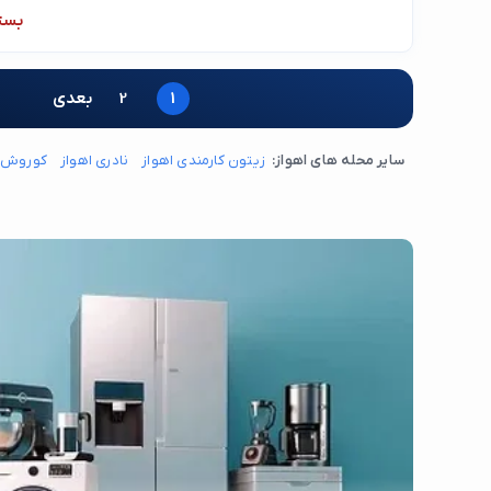
بست
1
2
بعدی
سایر محله های اهواز:
زیتون کارمندی اهواز
نادری اهواز
کوروش ا