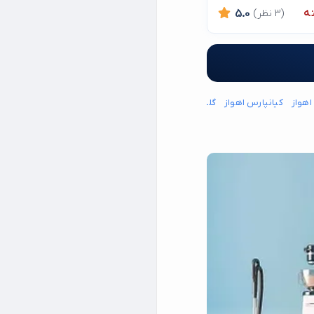
ه
(3 نظر)
5.0
هواز
کیانپارس اهواز
گلستان اهواز