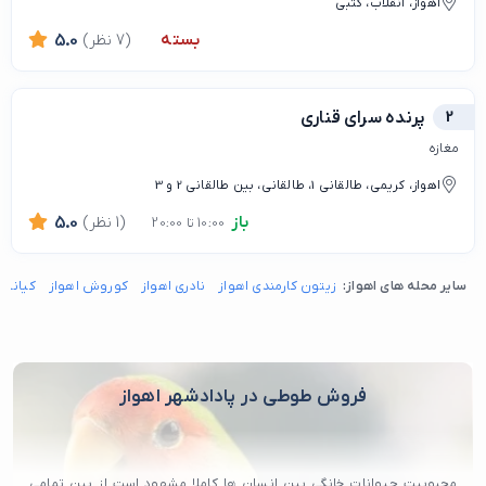
اهواز، انقلاب، کتبی
بسته
(7 نظر)
5.0
2
پرنده سرای قناری
مغازه
اهواز، کریمی، طالقانی 1، طالقانی، بین طالقانی 2 و 3
باز
(1 نظر)
5.0
10:00 تا 20:00
سایر محله های اهواز:
زیتون کارمندی اهواز
نادری اهواز
کوروش اهواز
کیانپا
فروش طوطی در پادادشهر اهواز
محبوبیت حیوانات خانگی بین انسان ها کاملا مشهود است از بین تمامی