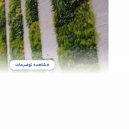
مشاهده توضیحات
اجرای دیوار سبز (گرین وال) در کیانپارس