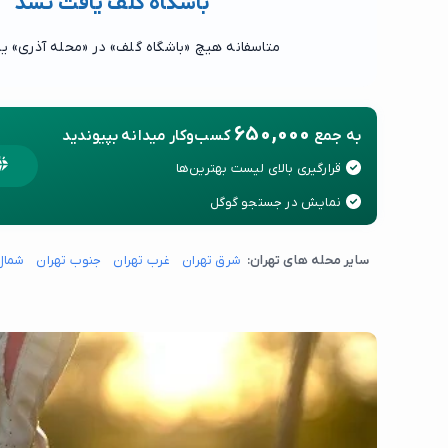
باشگاه گلف یافت نشد
متاسفانه هیچ «باشگاه گلف» در «محله آذری» ی
650,000
به جمع
کسب‌وکار میدانه بپیوندید
قرارگیری بالای لیست بهترین‌ها
نمایش در جستجو گوگل
سایر محله های تهران:
شرق تهران
غرب تهران
جنوب تهران
شمال