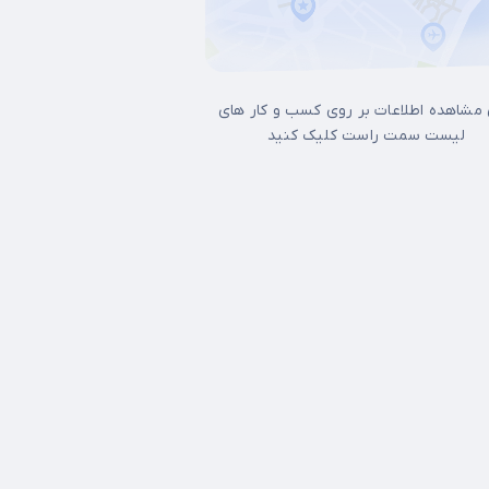
 مشاهده اطلاعات بر روی کسب و کار های
لیست سمت راست کلیک کنید
ل غرب تهران
15 خرداد
17شهریور
آجودانیه
آرژانتین
آپادانا
آیت الله کاشانی