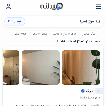
آپادانا
مرکز ماساژ
مرکز ماساژ درمانی
سالن ماساژ
حمام ترکی
گرمابه
لیست بهترین
مرکز اسپا در آپادانا
1
نیک
مرکز ماساژ و اسپا
تهران، پونک، انتهای بلوار میرزا بابایی،نرسیده به اتوبان ستاری،داخل