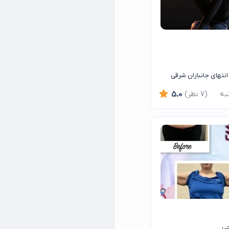
نتهای جانبازان شرقی
(7 نظر)
5.0
حی