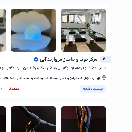
3
مرکز یوگا و ماساژ مروارید آبی
کلاس یوگا/انواع ماساژ٫یوگاتراپی٫یوگاچیتگر٫یوگاغربتهراان٫یوگادریاچه چیتگر
تهران، بلوار علیمرادی، بین نسیم شانزدهم و سید علی،مجتمع ت
بسته
تا 08:00
پیشنهاد شده