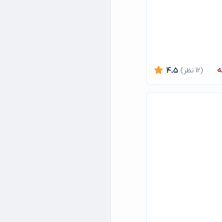
ه
(12 نظر)
4.5