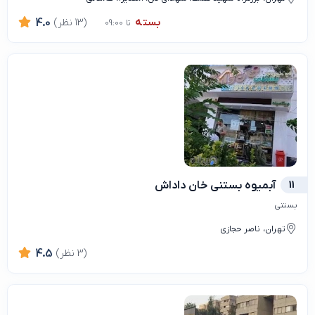
بسته
(13 نظر)
4.0
تا 09:00
11
آبمیوه بستنی خان داداش
بستنی
تهران، ناصر حجازی
(3 نظر)
4.5