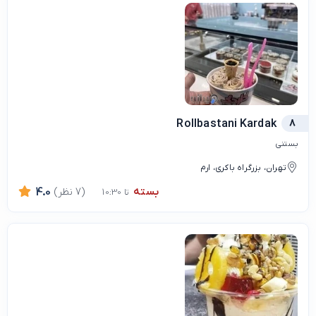
Rollbastani Kardak
8
بستنی
تهران، بزرگراه باکری، ارم
بسته
(7 نظر)
4.0
تا 10:30