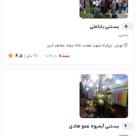
5
بستنی باباعلی
بستنی
تهران، بزرگراه شهید همت، لاله سوم، مجاهد کبیر
بسته
(21 نظر)
4.5
تا 10:30
6
بستنی آبمیوه عمو هادی
بستنی