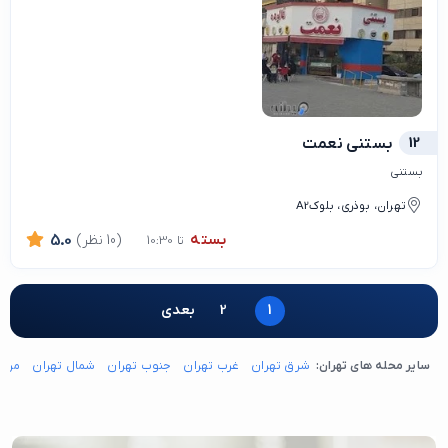
12
بستنی نعمت
بستنی
تهران، بوذری، بلوکA2
بسته
(10 نظر)
5.0
تا 10:30
1
2
بعدی
سایر محله های تهران:
شرق تهران
غرب تهران
جنوب تهران
شمال تهران
مرکز