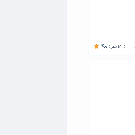
(180 نظر)
4.0