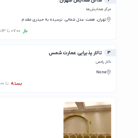
2
سالن همایش طهران
مرکز همایش‌ها
تهران، همت، عدل شمالی، نرسیده به حیدری مقدم
باز
07:00 تا 00:13
3
تالار پذیرایی عمارت شمس
تالار رقص
None
بسته
تا 10:00