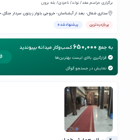
برگزاری مراسم عقد/ تولد/ نامزدی/ بله برون
ستاری شمال- بعد از آبشناسان- خروجی بلوار زیتون سردار جنگل،خیابان 
پربازدیدترین
پیشنهاد شده
650,000
به جمع
کسب‌وکار میدانه بپیوندید
قرارگیری بالای لیست بهترین‌ها
نمایش در جستجو گوگل