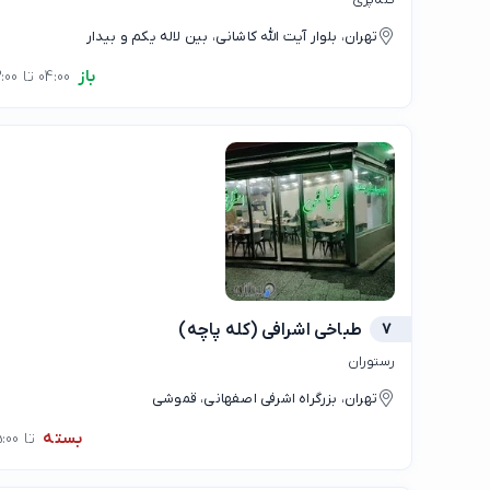
تهران، بلوار آیت الله کاشانی، بین لاله یکم و بیدار
باز
04:00 تا 23:00
7
طباخی اشرافی (کله پاچه)
رستوران
تهران، بزرگراه اشرفی اصفهانی، قموشی
بسته
تا 05:00