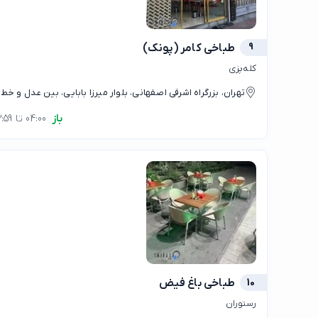
9
طباخی کامر (پونک)
کله‌پزی
تهران، بزرگراه اشرفی اصفهانی، بلوار میرزا بابایی، بین عدل و خط
باز
04:00 تا 23:59
10
طباخی باغ فیض
رستوران