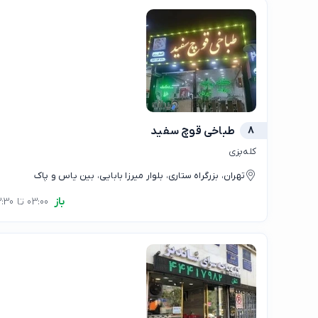
8
طباخی قوچ سفید
کله‌پزی
تهران، بزرگراه ستاری، بلوار میرزا بابایی، بین یاس و پاک
باز
03:00 تا 23:30