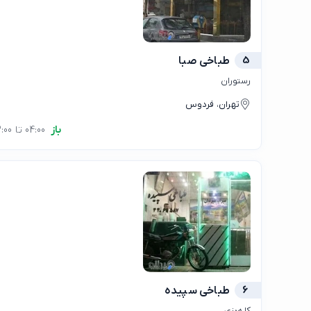
5
طباخی صبا
رستوران
تهران، فردوس
باز
04:00 تا 12:00
6
طباخی سپیده
کله‌پزی