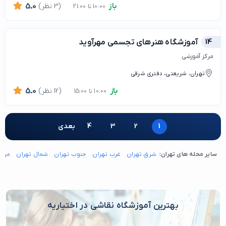
باز
(3 نظر)
5.0
10:00 تا 21:00
14
آموزشگاه هنرهای تجسمی مهرآوید
مرکز آموزشی
تهران، شریعتی، دفتری شرقی
باز
(12 نظر)
5.0
10:00 تا 15:00
1
2
3
4
بعدی
سایر محله های تهران:
شرق تهران
غرب تهران
جنوب تهران
شمال تهران
مرکز
بهترین آموزشگاه نقاشی در اختیاریه