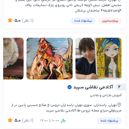
سلیمی افضل، نبش کوچه کریمی ثانی روبروی پارک تسلیحات پلاک
۴واحد۷طبقه۴ ساختمان پزشکان
(1 نظر)
5.0
پربازدیدترین
پیشنهاد شده
2
آکادمی نقاشی سپید
آموزش طراحی و نقاشی
تهران، پاسداران، سوری،تهران-پاسداران-دروس-خ صالح حسینی پایین تر از
میربلوکی-سرای محله دروس-ط۱-آکادمی نقاشی سپید
باز
(1 نظر)
5.0
10:00 تا 17:00
پیشنهاد شده