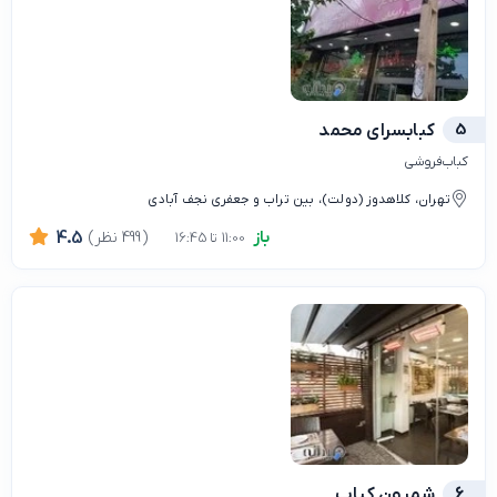
5
کبابسرای محمد
کباب‌فروشی
تهران، کلاهدوز (دولت)، بین تراب و جعفری نجف آبادی
باز
(499 نظر)
4.5
11:00 تا 16:45
6
شمرون کباب