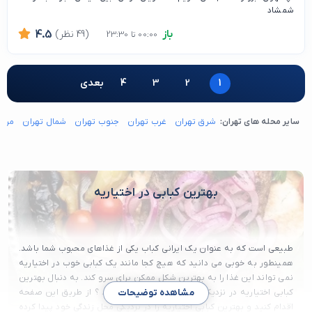
شمشاد
باز
(49 نظر)
4.5
00:00 تا 23:30
1
2
3
4
بعدی
سایر محله های تهران:
شرق تهران
غرب تهران
جنوب تهران
شمال تهران
مرکز
بهترین کبابی در اختیاریه
طبیعی است که به عنوان یک ایرانی کباب یکی از غذاهای محبوب شما باشد.
همینطور به خوبی می دانید که هیچ کجا مانند یک کبابی خوب در اختیاریه
نمی تواند این غذا را به بهترین شکل ممکن برای سرو کند. به دنبال بهترین
کبابی اختیاریه در نزدیکی محل زندگی خود می گردید ؟ از طریق این صفحه
مشاهده توضیحات
اقدام کنید و بهترین کبابی اختیاریه را در نزدیکی محل زندگی خود پیدا کرده