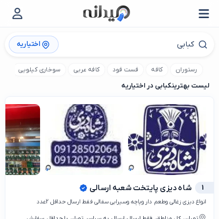
اختیاریه
رستوران
کافه
فست فود
کافه عربی
سوخاری کیلویی
کا
لیست بهترین
کبابی در اختیاریه
1
شاه دیزی پایتخت شعبه ارسالی
انواع دیزی زغالی وطعم دار وپاچه وسیرابی سفالی فقط ارسال حداقل 2عدد
تهران، کل مناطق، فقط ارسال،ارسال به سراسر تهران با حداقل سفارش