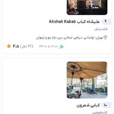
9
علیشاه کباب Alishah Kabab
کباب بریان
تهران، لواسانی، دیباجی شمالی، بین دژم جو و ارغوان
باز
(46 نظر)
4.5
06:00 تا 23:00
10
کبابی شمرون
کباب‌فروشی