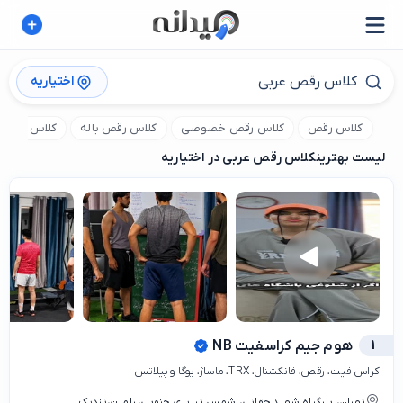
اختیاریه
کلاس رقص
کلاس رقص خصوصی
کلاس رقص باله
کلاس رقص ا
لیست بهترین
کلاس رقص عربی در اختیاریه
1
هوم جیم کراسفیت NB
کراس فیت، رقص، فانکشنال، TRX، ماساژ، یوگا و پیلاتس
تهران، بزرگراه شهید حقانی، شمس تبریزی جنوبی، رامین،نزدیک