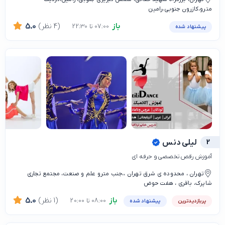
مترو،کازرون جنوبی،رامین
باز
(4 نظر)
5.0
07:00 تا 22:30
پیشنهاد شده
2
لیلی دنس
آموزش رقص تخصصی و حرفه ای
تهران ، محدوده ی شرق تهران ،،جنب مترو علم و صنعت، مجتمع تجاری
شاپرک، باقری ، هفت حوض
باز
(1 نظر)
5.0
08:00 تا 20:00
پربازدیدترین
پیشنهاد شده