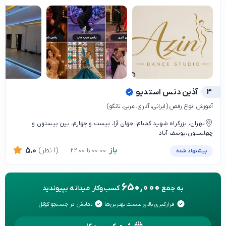
3
آذین دنس استدیو
آموزش انواع رقص (ایرانی، آذری، عربی، تانگو)
تهران، بزرگراه شهید گمنام، جهان آرا، بیست و چهارم، بین بیستون و
چهلستون،یوسف آباد
باز
(1 نظر)
5.0
00:00 تا 22:00
پیشنهاد شده
650,000
به جمع
کسب‌وکار میدانه بپیوندید
قرارگیری بالای لیست بهترین‌ها
نمایش در جستجو گوگل