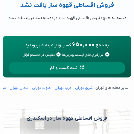
فروش اقساطی قهوه ساز یافت نشد
متاسفانه هیچ «فروش اقساطی قهوه ساز» در «محله اسکندری» یافت نشد.
650,000
به جمع
کسب‌وکار میدانه بپیوندید
قرارگیری بالای لیست بهترین‌ها
نمایش در جستجو گوگل
ثبت کسب و کار
سایر محله های تهران:
شرق تهران
غرب تهران
جنوب تهران
شمال تهران
مرکز
فروش اقساطی قهوه ساز در اسکندری