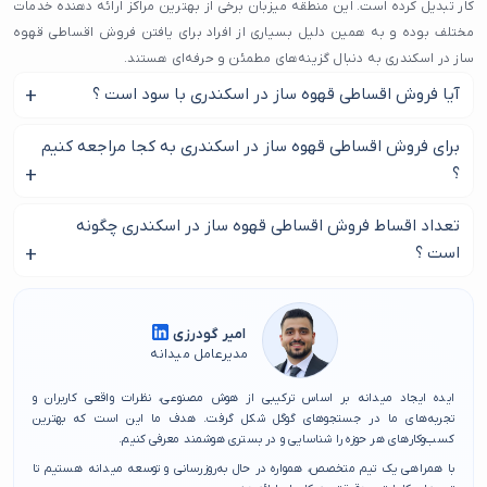
کار تبدیل کرده است. این منطقه میزبان برخی از بهترین مراکز ارائه دهنده خدمات
مختلف بوده و به همین دلیل بسیاری از افراد برای یافتن فروش اقساطی قهوه
ساز در اسکندری به دنبال گزینه‌های مطمئن و حرفه‌ای هستند.
آیا فروش اقساطی قهوه ساز در اسکندری با سود است ؟
یکی از مزایای این محله، تنوع بالای کسب و کارهای مختلف است. اگر به دنبال
برترین فروش اقساطی قهوه ساز در اسکندری هستید، می‌توانید در خیابان‌های
بدون شک می توان در فروش اقساطی قهوه ساز در اسکندری
برای فروش اقساطی قهوه ساز در اسکندری به کجا مراجعه کنیم
اصلی و فرعی این منطقه، انتخاب‌های متعددی پیدا کنید. بسیاری از این مراکز به
مقداری سود را انتظار داشت.
؟
دلیل ارائه خدمات باکیفیت و بهره‌گیری از افراد متخصص، توانسته‌اند رضایت
مشتریان خود را جلب کنند.
در این صفحه بهترین مرکز فروش اقساطی قهوه ساز در اسکندری
تعداد اقساط فروش اقساطی قهوه ساز در اسکندری چگونه
در وب‌سایت میدانه، ما لیستی از بهترین فروش اقساطی قهوه ساز در اسکندری را
را پیدا کنید.
است ؟
برای شما آماده کرده‌ایم تا بتوانید بدون دغدغه، بهترین گزینه را پیدا کنید.
انتخاب یک مجموعه خوب در این محله نه تنها کیفیت خدمات دریافتی شما را
شرایط هر فروشگاه با فروشگاه دیگر متفاوت می باشد.
تضمین می‌کند، بلکه باعث صرفه‌جویی در زمان و هزینه نیز خواهد شد. پس اگر
امیر گودرزی
به دنبال فروش اقساطی قهوه ساز در اسکندری هستید، پیشنهاد می‌کنیم که از
مدیرعامل میدانه
طریق میدانه، اطلاعات کامل و جامعی را دریافت کنید و بهترین گزینه را انتخاب
کنید.
ایده ایجاد میدانه بر اساس ترکیبی از هوش مصنوعی، نظرات واقعی کاربران و
تجربه‌های ما در جستجوهای گوگل شکل گرفت. هدف ما این است که بهترین
کسب‌وکارهای هر حوزه را شناسایی و در بستری هوشمند معرفی کنیم.
با همراهی یک تیم متخصص، همواره در حال به‌روزرسانی و توسعه میدانه هستیم تا