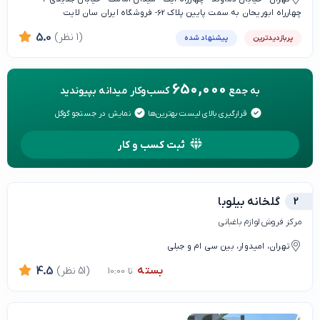
چهارراه ابوریحان به سمت پایین پلاک 62- فروشگاه ایران سان لایت
(1 نظر)
5.0
پربازدیدترین
پیشنهاد شده
650,000
به جمع
کسب‌وکار میدانه بپیوندید
قرارگیری بالای لیست بهترین‌ها
نمایش در جستجو گوگل
ثبت کسب و کار
2
گلخانه بیلوبا
مرکز فروش لوازم باغبانی
تهران، امیدوار، بین سی ام و جبلی
بسته
(51 نظر)
4.5
تا 10:00