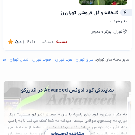
4
گلخانه و گل فروشی تهران رز
دفتر شرکت
تهران، بزرگراه مدرس
بسته
(1 نظر)
5.0
تا 08:00
سایر محله های تهران:
شرق تهران
غرب تهران
جنوب تهران
شمال تهران
مرکز
نمایندگی کود ادونس Advanced در اندرزگو
به دنبال بهترین کود برای باغچه یا مزرعه خود در اندرزگو هستید؟ دیگر
نیازی به جستجوی طولانی نیست. میدانه به شما کمک می کند تا به راحتی
نمایندگی کود ادونس در اندرزگو را پیدا کنید. با استفاده از میدانه، می
توانید به اطلاعات کاملی از جمله آدرس، شماره تماس و نظرات مشتریان
مشاهده توضیحات