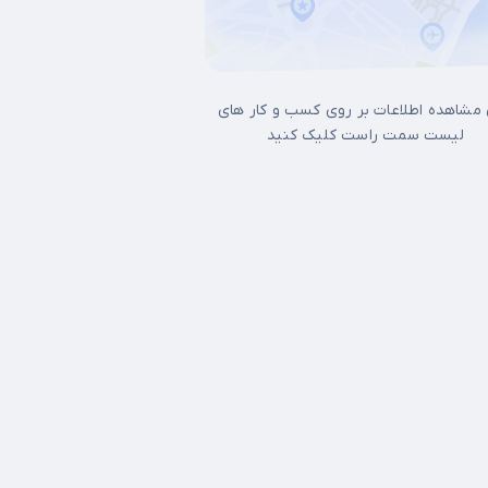
 مشاهده اطلاعات بر روی کسب و کار های
لیست سمت راست کلیک کنید
ل غرب تهران
15 خرداد
17شهریور
آجودانیه
آذری
آرژانتین
آپادانا
آیت الله 