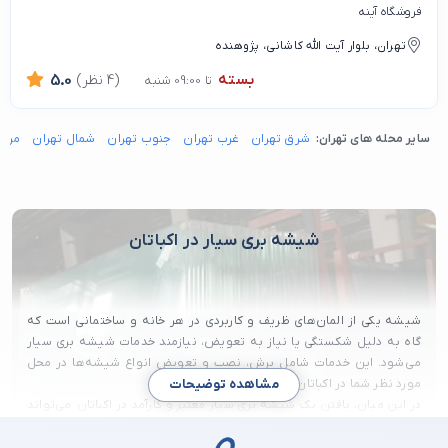
فروشگاه آینه
تهران، بلوار آیت الله کاشانی، پژوهنده
بسته
(4 نظر)
5.0
تا 09:00 شنبه
سایر محله های تهران:
شرق تهران
غرب تهران
جنوب تهران
شمال تهران
مرکز
شیشه بری سیار در اکباتان
شیشه یکی از المان‌های ظریف و کاربردی در هر خانه و ساختمانی است که
گاه به دلیل شکستگی یا نیاز به تعویض، نیازمند خدمات شیشه بری سیار
می‌شود. این خدمات شامل برش، نصب و تعویض انواع شیشه‌ها در محل
مورد نظر شما در اکباتان می‌باشد.
مشاهده توضیحات
در این میان، یافتن یک شیشه بری سیار معتبر و کارآمد در اکباتان می‌تواند
چالش‌برانگیز باشد. وبسایت میدانه با معرفی بهترین متخصصان شیشه
بری سیار در اکباتان به شما کمک می‌کند تا با خیالی آسوده، خدمات مورد نیاز