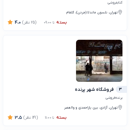
کتابفروشی
تهران، نلسون ماندلا (جردن)، گلفام
بسته
(25 نظر)
4.0
تا 09:00
3
فروشگاه شهر پرنده
پرنده‌فروشی
تهران، آزادی، بین یاراحمدی و والعصر
بسته
(141 نظر)
3.5
تا 11:00