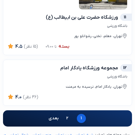
11
ورزشگاه حضرت علی بن ابیطالب (ع)
باشگاه ورزشی
تهران، معلم، تختی، رشوانلو پور
بسته
(15 نظر)
4.5
تا 09:00
12
مجموعه ورزشگاه یادگار امام
باشگاه ورزشی
تهران، یادگار امام، نرسیده به میمنت
(46 نظر)
4.0
1
2
بعدی
سایر محله های تهران:
شرق تهران
غرب تهران
جنوب تهران
شمال تهران
مرکز