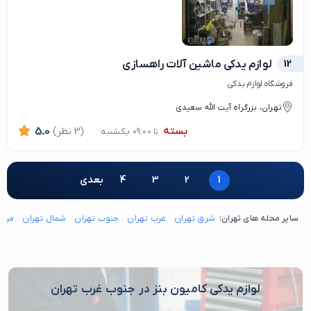
12
لوازم یدکی ماشین آلات راهسازی
فروشگاه لوازم یدکی
تهران، بزرگراه آیت الله سعیدی
بسته
(3 نظر)
5.0
تا 09:00 یکشنبه
1
2
3
4
بعدی
سایر محله های تهران:
شرق تهران
غرب تهران
جنوب تهران
شمال تهران
مرکز
لوازم یدکی کامیون بنز در جنوب غرب تهران