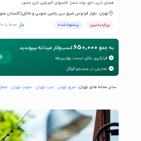
فضای بازی، اتاق تولد مجزا، کلاسهای آموزشی بازی محور
تهران، بلوار فردوس شرق،بین رامین جنوبی و مالکی(گلستان جنوبی)، ‌پلاک ۴
باز
10:00 تا 21:30
پربازدیدترین
پیشنهاد شده
650,000
به جمع
کسب‌وکار میدانه بپیوندید
قرارگیری بالای لیست بهترین‌ها
نمایش در جستجو گوگل
سایر محله های تهران:
شرق تهران
غرب تهران
جنوب تهران
شمال