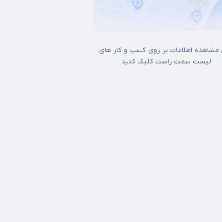
 مشاهده اطلاعات بر روی کسب و کار های
لیست سمت راست کلیک کنید
17شهریور
آجودانیه
آذری
آرژانتین
آپادانا
آیت الله کاشانی
اتابک
اخت