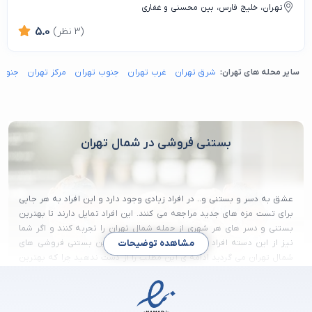
تهران، خلیج فارس، بین محسنی و غفاری
(3 نظر)
5.0
سایر محله های تهران:
شرق تهران
غرب تهران
جنوب تهران
مرکز تهران
جنوب 
بستنی فروشی در شمال تهران
عشق به دسر و بستنی و.. در افراد زیادی وجود دارد و این افراد به هر جایی
برای تست مزه های جدید مراجعه می کنند. این افراد تمایل دارند تا بهترین
بستنی و دسر های هر شهری از جمله شمال تهران را تجربه کنند و اگر شما
نیز از این دسته افراد می باشید و به دنبال بهترین بستنی فروشی های
مشاهده توضیحات
شمال تهران می گردید ادامه ی این مطلب را از دست ندهید چرا که بهترین
بستنی فروشی در شمال تهران از طریق این صفحه به شما معرفی خواهد
شد.
شمال تهران را می توان متمول ترین بخش تهران دانست. افرادی که بسیار