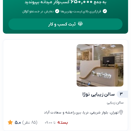
650,000
به جمع
کسب‌وکار میدانه بپیوندید
قرارگیری بالای لیست بهترین‌ها
نمایش در جستجو گوگل
ثبت کسب و کار
3
سالن زیبایی نوژا
سالن زیبایی
تهران، بلوار شریفی، دریا، بین رامشه و سعادت آباد
بسته
(85 نظر)
5.0
تا 09:00