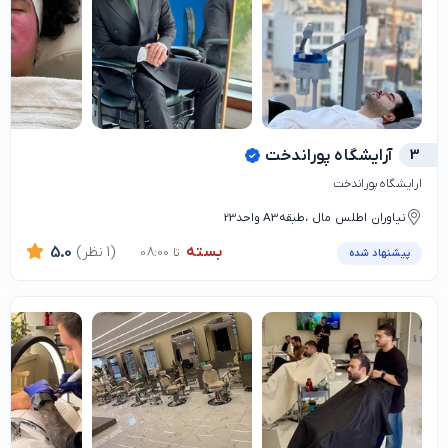
3
آرایشگاه پوراندخت
ارایشگاه پوراندخت
نیاوران اطلس مال ،طبقهA3 واحد23
بسته
(1 نظر)
5.0
تا 08:00
پیشنهاد شده