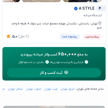
A STYLE
4
آرایشگاه مردانه
تهران، پاسداران، تنگستان چهارم مجتمع حیات سبز،بلوک A طبقه ۵ واحد
۵۰۶
(2 نظر)
5.0
پربازدیدترین
پیشنهاد شده
650,000
به جمع
کسب‌وکار میدانه بپیوندید
قرارگیری بالای لیست بهترین‌ها
نمایش در جستجو گوگل
ثبت کسب و کار
سایر محله های تهران:
شرق تهران
غرب تهران
جنوب تهران
شمال تهران
مرکز