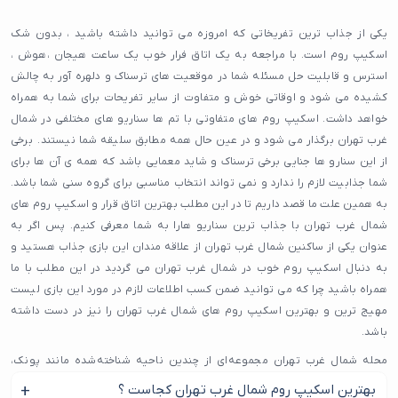
یکی از جذاب ترین تفریخاتی که امروزه می توانید داشته باشید ، بدون شک
اسکیپ روم است. با مراجعه به یک اتاق فرار خوب یک ساعت هیجان ،هوش ،
استرس و قابلیت حل مسئله شما در موقعیت های ترسناک و دلهره آور به چالش
کشیده می شود و اوقاتی خوش و متفاوت از سایر تفریحات برای شما به همراه
خواهد داشت. اسکیپ روم های متفاوتی با تم ها سناریو های مختلفی در شمال
غرب تهران برگذار می شود و در عین حال همه مطابق سلیقه شما نیستند. برخی
از این سنارو ها جنایی برخی ترسناک و شاید معمایی باشد که همه ی آن ها برای
شما جذابیت لازم را ندارد و نمی تواند انتخاب مناسبی برای گروه سنی شما باشد.
به همین علت ما قصد داریم تا در این مطلب بهترین اتاق قرار و اسکیپ روم های
شمال غرب تهران با جذاب ترین سناریو هارا به شما معرفی کنیم. پس اگر به
عنوان یکی از ساکنین شمال غرب تهران از علاقه مندان این بازی جذاب هستید و
به دنبال اسکیپ روم خوب در شمال غرب تهران می گردید در این مطلب با ما
همراه باشید چرا که می توانید ضمن کسب اطلاعات لازم در مورد این بازی لیست
مهیج ترین و بهترین اسکیپ روم های شمال غرب تهران را نیز در دست داشته
باشد.
محله شمال غرب تهران مجموعه‌ای از چندین ناحیه شناخته‌شده مانند پونک،
جنت‌آباد شمالی، جنوبی و مرکزی، شهران، شهرزیبا، باغ‌فیض، حصارک، دهکده
بهترین اسکیپ روم شمال غرب تهران کجاست ؟