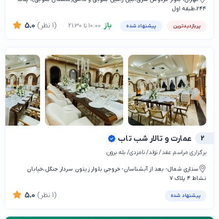
۲۴۴،طبقه اول
باز
(1 نظر)
5.0
10:00 تا 21:30
پربازدیدترین
پیشنهاد شده
2
عمارت و تالار شب تاب
برگزاری مراسم عقد/ تولد/ نامزدی/ بله برون
ستاری شمال- بعد از آبشناسان- خروجی بلوار زیتون سردار جنگل،خیابان
نشاط ۴ پلاک ۷
(1 نظر)
5.0
پیشنهاد شده