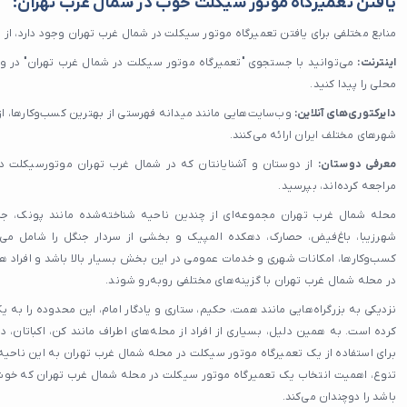
یافتن تعمیرگاه موتور سیکلت خوب در شمال غرب تهران:
منابع مختلفی برای یافتن تعمیرگاه موتور سیکلت در شمال غرب تهران وجود دارد، از 
اینترنت:
می‌توانید با جستجوی "تعمیرگاه موتور سیکلت در شمال غرب تهران" در وب
محلی را پیدا کنید.
دایرکتوری‌های آنلاین:
وب‌سایت‌هایی مانند میدانه فهرستی از بهترین کسب‌وکارها، از
شهرهای مختلف ایران ارائه می‌کنند.
معرفی دوستان:
از دوستان و آشنایانتان که در شمال غرب تهران موتورسیکلت دارن
مراجعه کرده‌اند، بپرسید.
محله شمال غرب تهران مجموعه‌ای از چندین ناحیه شناخته‌شده مانند پونک، جنت
شهرزیبا، باغ‌فیض، حصارک، دهکده المپیک و بخشی از سردار جنگل را شامل م
کسب‌وکارها، امکانات شهری و خدمات عمومی در این بخش بسیار بالا باشد و افراد ه
در محله شمال غرب تهران با گزینه‌های مختلفی روبه‌رو شوند.
نزدیکی به بزرگراه‌هایی مانند همت، حکیم، ستاری و یادگار امام، این محدوده را به ی
کرده است. به همین دلیل، بسیاری از افراد از محله‌های اطراف مانند کن، اکباتان
برای استفاده از یک تعمیرگاه موتور سیکلت در محله شمال غرب تهران به این ناحیه م
تنوع، اهمیت انتخاب یک تعمیرگاه موتور سیکلت در محله شمال غرب تهران که خوش
باشد را دوچندان می‌کند.