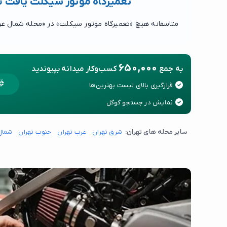
تعمیرگاه موتور سیکلت یافت 
متاسفانه هیچ «تعمیرگاه موتور سیکلت» در «محله شمال غر
650,000
به جمع
کسب‌وکار میدانه بپیوندید
قرارگیری بالای لیست بهترین‌ها
نمایش در جستجو گوگل
سایر محله های تهران:
شرق تهران
غرب تهران
جنوب تهران
شمال