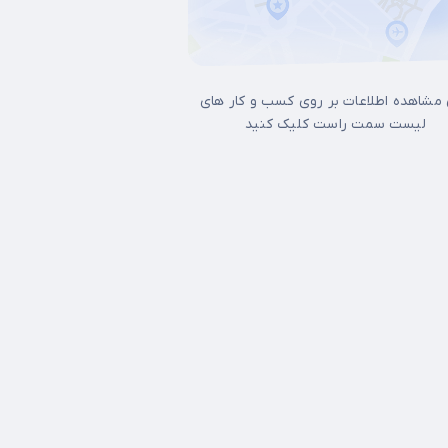
 مشاهده اطلاعات بر روی کسب و کار های
لیست سمت راست کلیک کنید
17شهریور
آجودانیه
آذری
آرژانتین
آپادانا
آیت الله کاشانی
اتابک
اخ