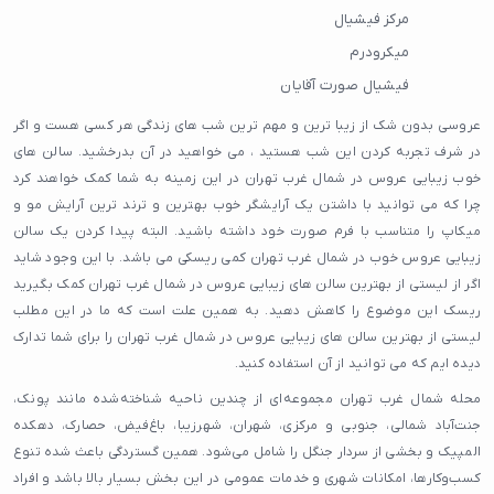
مرکز فیشیال
میکرودرم
فیشیال صورت آقایان
کاور ناخن
عروسی بدون شک از زیبا ترین و مهم ترین شب های زندگی هر کسی هست و اگر
ترمیم کار ناخن
در شرف تجربه کردن این شب هستید ، می خواهید در آن بدرخشید. سالن های
خوب زیبایی عروس در شمال غرب تهران در این زمینه به شما کمک خواهند کرد
ژلیش ناخن
چرا که می توانید با داشتن یک آرایشگر خوب بهترین و ترند ترین آرایش مو و
کروم ناخن
میکاپ را متناسب با فرم صورت خود داشته باشید. البته پیدا کردن یک سالن
فیشیال پوست
زیبایی عروس خوب در شمال غرب تهران کمی ریسکی می باشد. با این وجود شاید
فیشیال صورت
اگر از لیستی از بهترین سالن های زیبایی عروس در شمال غرب تهران کمک بگیرید
ریسک این موضوع را کاهش دهید. به همین علت است که ما در این مطلب
مانیکور روسی
لیستی از بهترین سالن های زیبایی عروس در شمال غرب تهران را برای شما تدارک
دیده ایم که می توانید از آن استفاده کنید.
محله شمال غرب تهران مجموعه‌ای از چندین ناحیه شناخته‌شده مانند پونک،
جنت‌آباد شمالی، جنوبی و مرکزی، شهران، شهرزیبا، باغ‌فیض، حصارک، دهکده
المپیک و بخشی از سردار جنگل را شامل می‌شود. همین گستردگی باعث شده تنوع
کسب‌وکارها، امکانات شهری و خدمات عمومی در این بخش بسیار بالا باشد و افراد