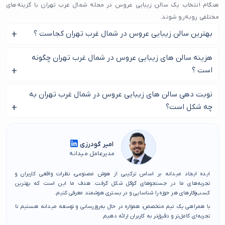
هنگام انتخاب یک سالن زیبایی عروس در محله شمال غرب تهران با گزینه‌های
مختلفی روبه‌رو شوند.
بهترین سالن زیبایی عروس در شمال غرب تهران کجاست ؟
نزدیکی به بزرگراه‌هایی مانند همت، حکیم، ستاری و یادگار امام، این محدوده را به
یکی از دسترس‌پذیرترین نقاط تهران تبدیل کرده است. به همین دلیل، بسیاری از
به سادگی از طریق این مطلب بهترین سالن زیبایی عروس در شمال
هزینه سالن های زیبایی عروس در شمال غرب تهران چگونه
افراد از محله‌های اطراف مانند کن، اکباتان، دهکده المپیک، شهرک نفت و حتی
غرب تهران را پیدا کنید.
است ؟
چیتگر برای استفاده از یک سالن زیبایی عروس در محله شمال غرب تهران به این
ناحیه مراجعه می‌کنند. این حجم از رفت‌وآمد و تنوع، اهمیت انتخاب یک سالن
بر اساس نوع خدمات هزینه سالن های زیبایی عروس در شمال
نوبت دهی سالن های زیبایی عروس در شمال غرب تهران به
زیبایی عروس در محله شمال غرب تهران که خوش‌نام، معتبر و دارای کیفیت
غرب تهران متفاوت می باشد.
خدمات خوب باشد را دوچندان می‌کند.
چه شکل است؟
بهترین و برترین گزینه‌های سالن زیبایی عروس در محله شمال غرب تهران در
معمولا در مناسب های خاص وقت ها سریعا پر می شود به همین
سایت گردآوری شده‌ اند تا روند انتخاب برای شما شفاف و سریع باشد. اگر به‌دنبال
علت بهتر است از قبل وقت بگیرید.
امیر گودرزی
یک تجربه مطمئن هستید، انتخاب درست سالن زیبایی عروس در محله شمال غرب
مدیرعامل میدانه
تهران می‌تواند تفاوت قابل توجهی ایجاد کند. با شناخت دقیق‌تر گزینه‌ها، پیدا
کردن سالن زیبایی عروس در محله شمال غرب تهران نه‌تنها آسان‌تر، بلکه دقیق‌تر
ایده ایجاد میدانه بر اساس ترکیبی از هوش مصنوعی، نظرات واقعی کاربران و
و نتیجه‌بخش‌تر خواهد بود.
تجربه‌های ما در جستجوهای گوگل شکل گرفت. هدف ما این است که بهترین
کسب‌وکارهای هر حوزه را شناسایی و در بستری هوشمند معرفی کنیم.
با همراهی یک تیم متخصص، همواره در حال به‌روزرسانی و توسعه میدانه هستیم تا
تجربه‌ای کامل‌تر و دقیق‌تر به کاربران ارائه دهیم.