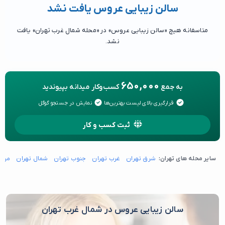
سالن زیبایی عروس یافت نشد
متاسفانه هیچ «سالن زیبایی عروس» در «محله شمال غرب تهران» یافت
نشد.
650,000
به جمع
کسب‌وکار میدانه بپیوندید
قرارگیری بالای لیست بهترین‌ها
نمایش در جستجو گوگل
ثبت کسب و کار
سایر محله های تهران:
شرق تهران
غرب تهران
جنوب تهران
شمال تهران
مرکز
سالن زیبایی عروس در شمال غرب تهران