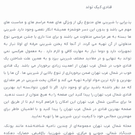
قنادی کیک تولد
پذیرایی با شیرینی های متنوع یکی از ویژگی های همه مراسم های و مناسبت های
مهم می باشد و بدون این دسر خوشمزه همیشه انگار نقصی وجود دارد. شیرینی
ها بسته به هر مراسمی متفاوت می باشند و برای عذا داری یا جشن عروسی نوع
متفاوتی از آن تهیه می گردد. از آنجا که پختن شیرینی حرفه ای اولا نیاز به
تجهیزات دارد و دوما نیاز به مهارت کافی و لازم دارد ، به معمول هرکسی نمی
تواند به تنهایی و در مقادید مختلف شیرینی بپزد و به همین علت شناختن یک
قنادی خوب در شمال غرب تهران از اهمیت زیادی برخوردار می باشد. یک قنادی
خوب در شمال غرب تهران ضمن برخورداری از تنوع بالایی از شیرینی ها ، آن ها را با
بهترین و تازه ترین مواد اولیه تهیه می کند و امکان پخت شیرینی در هر مقداری
که مد نظر داشته باشید برای او وجود دارد. اگر تا کنون نتوانسته اید بهترین
قنادی شمال غرب تهران را پیدا کنید این صفحه را به هیچ عنوان از دست ندهید.
ما برای ساکنین شمال غرب تهران این امکان را فراهم کرده ایم تا از طریق این
صفحه بهترین قنادی در شمال غرب تهران را پیدا کنید و با اطمینان خاطر برای
مهمترین مجالس خود با کیفیت ترین شیرینی ها را تهیه نمایید.
محله شمال غرب تهران مجموعه‌ای از چندین ناحیه شناخته‌شده مانند پونک،
جنت‌آباد شمالی، جنوبی و مرکزی، شهران، شهرزیبا، باغ‌فیض، حصارک، دهکده