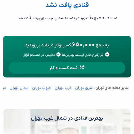
قنادی یافت نشد
متاسفانه هیچ «قنادی» در «محله شمال غرب تهران» یافت نشد.
650,000
به جمع
کسب‌وکار میدانه بپیوندید
قرارگیری بالای لیست بهترین‌ها
نمایش در جستجو گوگل
ثبت کسب و کار
سایر محله های تهران:
شرق تهران
غرب تهران
جنوب تهران
شمال تهران
مرکز
بهترین قنادی در شمال غرب تهران