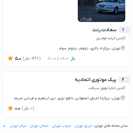
1
سعادت رنت
آژانس کرایه اتومبیل
تهران، بزرگراه باکری، نیلوفر، نیلوفر سوم
باز
(1462 نظر)
5.0
08:00 تا 20:00
2
پیک موتوری اتحادیه
آژانس اجاره موتور سیکلت
تهران، بزرگراه اشرفی اصفهانی، ناطق نوری، بین ابراهیم و قربانی شریف
(0 نظر)
0.0
سایر محله های تهران:
شرق تهران
جنوب تهران
شمال تهران
مرکز تهران
جنوب