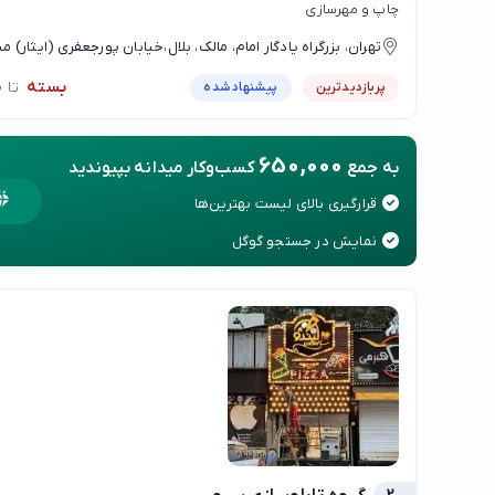
چاپ و مهرسازی
تهران، بزرگراه یادگار امام، مالک، بلال،خیابان پورجعفری (ایثار) 
الغدیر طبقه پایین واحد 30
بسته
تا 10:00
پربازدیدترین
پیشنهاد شده
650,000
به جمع
کسب‌وکار میدانه بپیوندید
قرارگیری بالای لیست بهترین‌ها
نمایش در جستجو گوگل