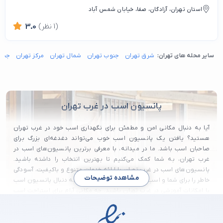
استان تهران، آزادگان، صفا، خیابان شمس آباد
(1 نظر)
3.0
سایر محله های تهران:
شرق تهران
جنوب تهران
شمال تهران
مرکز تهران
جنوب
پانسیون اسب در غرب تهران
آیا به دنبال مکانی امن و مطمئن برای نگهداری اسب خود در غرب تهران
هستید؟ یافتن یک پانسیون اسب خوب می‌تواند دغدغه‌ای بزرگ برای
صاحبان اسب باشد. ما در میدانه، با معرفی برترین پانسیون‌های اسب در
غرب تهران، به شما کمک می‌کنیم تا بهترین انتخاب را داشته باشید.
پانسیون‌های اسب در غرب تهران با ارائه خدمات متنوع و باکیفیت، آسودگی
مشاهده توضیحات
خاطر را برای شما و اسب عزیزتان فراهم می‌کنند. چه به دنبال پانسیون اسب
با امکانات آموزشی در غرب تهران باشید، چه مکانی آرام برای استراحت اسب
خود، ما بهترین گزینه‌ها را به شما معرفی می‌کنیم.
این روز ها غرب تهران، پر جمعیت ترین و پر رفت و آمد ترین بخش تهران