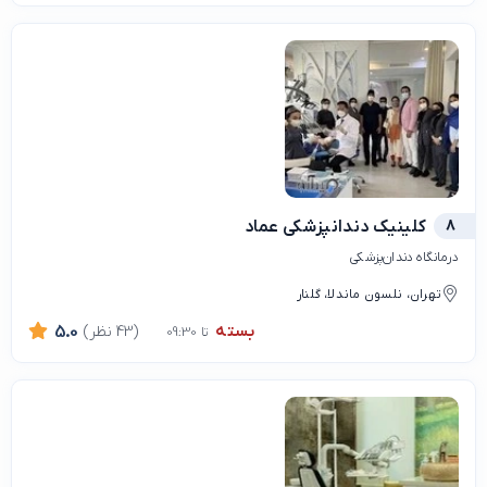
8
کلینیک دندانپزشکی عماد
درمانگاه دندان‌پزشکی
تهران، نلسون ماندلا، گلنار
بسته
(43 نظر)
5.0
تا 09:30