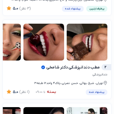
(3 نظر)
5.0
پرطرفدارترین
پیشنهاد شده
2
مطب دندانپزشكي دكتر شامخي
دندانپزشكي
تهران، شیخ بهائی، حسن نصرتی،پلاك٤ واحد١٢ طبقه٣
بسته
(1 نظر)
5.0
تا 09:00
پیشنهاد شده