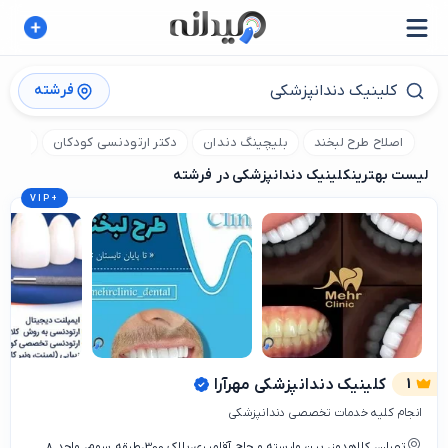
فرشته
اصلاح طرح لبخند
بلیچینگ دندان
دکتر ارتودنسی کودکان
مرکز 
لیست بهترین
کلینیک دندانپزشکی در فرشته
VIP
+
1
کلینیک دندانپزشکی مهرآرا
انجام کلیه خدمات تخصصی دندانپزشکی
تهران، کلاهدوز، بین وارسته و حاج آقامیری،پلاک 300،طبقه سوم، واحد 8