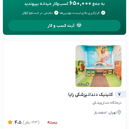
650,000
به جمع
کسب‌وکار میدانه بپیوندید
قرارگیری بالای لیست بهترین‌ها
نمایش در جستجو گوگل
ثبت کسب و کار
7
کلینیک دندانپزشکی رایا
درمانگاه دندان‌پزشکی
تهران، اسفندیار
بسته
(223 نظر)
4.5