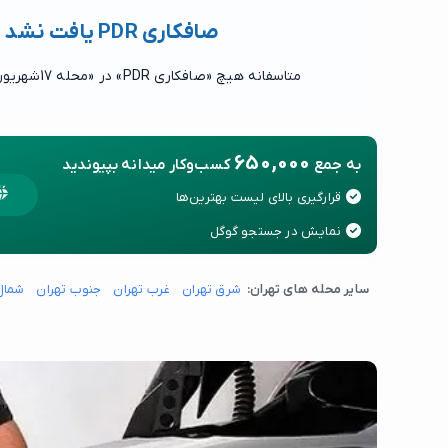
صافکاری PDR یافت نشد
متاسفانه هیچ «صافکاری PDR» در «محله 17شهریور» یافت نشد.
650,000
به جمع
کسب‌وکار میدانه بپیوندید
قرارگیری بالای لیست بهترین‌ها
نمایش در جستجو گوگل
سایر محله های تهران:
شرق تهران
غرب تهران
جنوب تهران
شمال