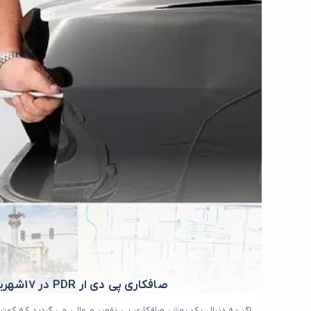
صافکاری پی دی ار PDR در 17شهریور
اگر به دنبال یک روش صافکاری بی نقص و عالی می گردید که کمتر