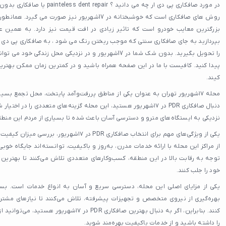
تعمیرگاه میتسوبیشی
در مورد صافکاری پی دی ار چه می دانی
تعمیرگاه ام وی ام
روش های صافکاری است که خوشبختانه در 17شهریور نیز صو
بزرگترین معایب خودرو است که تاثیر زیادی در افت قیمت نیز دارد. به همین 
تعمیرگاه پورشه
تعمیرگاه مزدا
تعمیرگاه جک
تعمیرگاه گیربکس اتومات
کیند.
تعمیرگاه گیربکس
محله ۱۷شهریور تهران به عنوان یکی از مناطق پررفت‌وآمد پایتخت، محل تجمع بسی
دنبال صافکاری PDR در ۱۷شهریور هستید، این محله گزینه‌های متعددی را در 
تعمیرگاه ولوو
نزدیکی به ایستگاه‌های مترو و دسترسی آسان باعث شده تا بسیاری از مردم این منطقه
فروشگاه رینگ و لاستیک
یکی از ویژگی‌های مهم برای انتخاب صافکاری PDR در
لاستیک فروشی
از مراکز این محله با ارائه خدمات مدرن، به‌روز و باکیفیت، توانسته‌اند جایگاه خوبی
یدک کش شبانه روزی
توجه به رقابت بالا در این منطقه، کسب‌وکارهای متعددی تلاش می‌کنند تا بهترین 
یدک کش خودرو
خود را جلب کنند.
کاور بدنه خودرو
یکی از مزایای اصلی این محله، دسترسی سریع و آسان به انواع خدمات است. بسیا
امداد خودرو
بهره‌گیری از نیروی متخصص و تجهیزات پیشرفته، تلاش می‌کنند تا نیازهای مشتری
کنند. بنابراین، اگر به دنبال بهترین صافکاری PDR 
تعمیر رادیاتور
را داشته باشید و از خدمات باکیفیت بهره‌مند شوید.