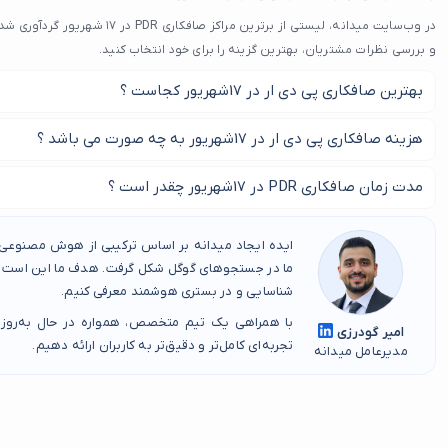
باطری سازی شبانه روزی
در وب‌سایت میدانه، لیستی از برترین مرا
باطری سازی سیار
و بررسی نظرات مشتریان، بهترین گزینه را برای خود انتخاب کنید.
شیشه دودی خودرو
بهترین صافکاری پی دی ار در 17شهریور کجاست ؟
مکانیک سیار
اگزوز سازی
برای پیدا کردن بهترین صافکاری پی دی ار در 17شهریور با ما در این مطلب همراه باشید.
هزینه صافکاری پی دی ار در 17شهریور به چه صورت می باشد ؟
سرامیک خودرو
طبیعتا صافکاری پی دی ار در 17شهریور به علت پیشرفته ت
مدت زمان صافکاری PDR در 17شهریور چقدر است ؟
پنچرگیری
داشت.
آپاراتی
بر اساس وسعت آسیب دیدن ماشین شماست که صافکاری پی دی ار مدت
تعمیرکار خودرو
ایده ایجاد میدانه بر اساس ترکیبی از هوش مصنوعی، 
کشد.
ما در جستجوهای گوگل شکل گرفت. هدف ما این است که
تنظیم موتور
شناسایی و در بستری هوشمند معرفی کنیم.
شارژ کولر خودرو
با همراهی یک تیم متخصص، همواره در حال به‌روز
امیر گودرزی
صافکاری بدون رنگ
تجربه‌ای کامل‌تر و دقیق‌تر به کاربران ارائه دهیم.
مدیرعامل میدانه
صافکاری با دستگاه مکش
تعمیر صندلی خودرو
نمایندگی مدیران خودرو