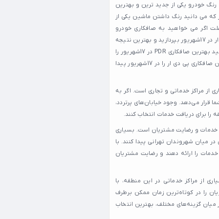
د ؟ painteless dent repair یا صافکاری بدون رنگ خودرو یکی از جدید ترین و بهترین
رت می گیرد. همانطور که می دانید رنگ داشتن ماشین یکی از
علت اگر می خواهید به صافکاری خودرو
بپردازید به جای صافکاری سنتی که موجب ریختن رنگ می شود ، به صافکاری پی دی ار در 17شهریور بپردازید و بهترین نتیجه
را تحویل بگیرید. بدون شک شما در 17شهریور و در نزدیکی محل زندگی خود می توانید بهترین صافکاری PDR در 17شهریور را
پیدا کنید. کافیست با ما در این صفحه همراه باشید و در کمترین زمان ممکن بهترین صافکاری پی دی ار را در 17شهریور پیدا
اری از مراکز خدماتی و تجاری است. اگر به
اختیار شما قرار می‌دهد. وجود خیابان‌های پرتردد،
 را برای دریافت خدمات انتخاب کنند.
 ۱۷شهریور، بررسی میزان کیفیت خدمات و رضایت مشتریان است. بسیاری
 در میان شهروندان تهرانی پیدا کنند. با
خدمات را ارائه دهند و رضایت مشتریان
ری از مراکز خدماتی در این منطقه، با
ان را در کوتاه‌ترین زمان ممکن برطرف
در ۱۷شهریور هستید، می‌توانید از میان گزینه‌های مختلف، بهترین انتخاب