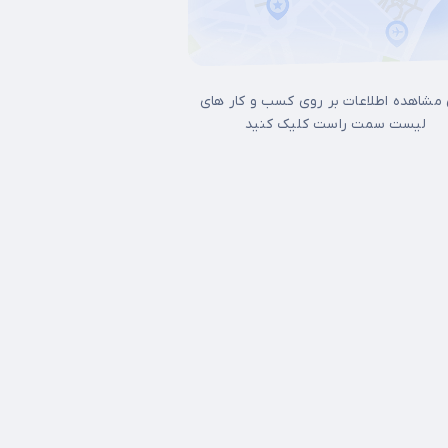
 مشاهده اطلاعات بر روی کسب و کار های
لیست سمت راست کلیک کنید
ل غرب تهران
15 خرداد
آجودانیه
آذری
آرژانتین
آپادانا
آیت الله کاشانی
اتا