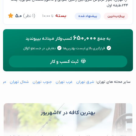
۲۴۴،طبقه اول
بسته
(1 نظر)
5.0
تا 10:00
پربازدیدترین
پیشنهاد شده
650,000
به جمع
کسب‌وکار میدانه بپیوندید
قرارگیری بالای لیست بهترین‌ها
نمایش در جستجو گوگل
ثبت کسب و کار
سایر محله های تهران:
شرق تهران
غرب تهران
جنوب تهران
شمال تهران
مرکز
بهترین کافه در 17شهریور