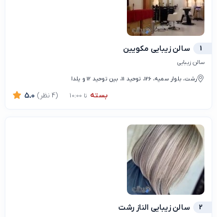
1
سالن زیبایی مکویین
سالن زیبایی
رشت، بلوار سمیه، 126، توحید 11، بین توحید 12 و یلدا
بسته
(4 نظر)
5.0
تا 10:00
2
سالن زیبایی الناز رشت