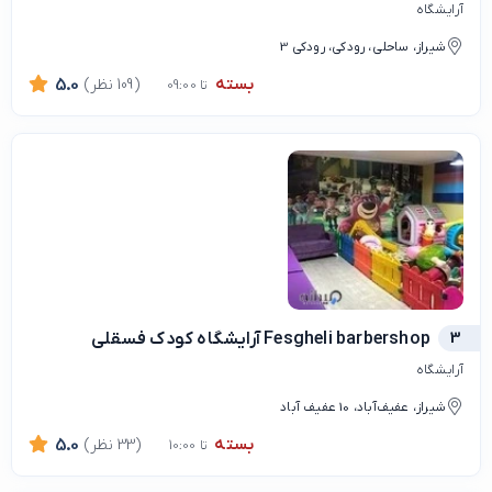
آرایشگاه
شیراز، ساحلی، رودکی، رودکی 3
بسته
(109 نظر)
5.0
تا 09:00
3
Fesgheli barbershop آرايشگاه كودك فسقلي
آرایشگاه
شیراز، عفیف‌آباد، 10 عفیف آباد
بسته
(33 نظر)
5.0
تا 10:00