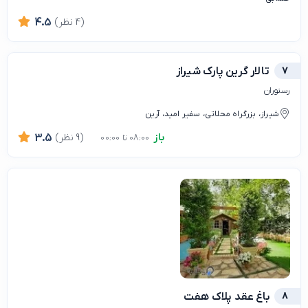
(4 نظر)
4.5
7
تالار گرین پارک شیراز
رستوران
شیراز، بزرگراه محلاتی، سفیر امید، آرین
باز
(9 نظر)
3.5
08:00 تا 00:00
8
باغ عقد پلاک هفت