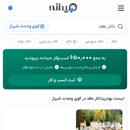
کوی وحدت شیراز
تالار
تالار عروسی
باغ تالار
تالار پذیرایی
تالار تولد
باغ تال
650,000
به جمع
کسب‌وکار میدانه بپیوندید
قرارگیری بالای لیست بهترین‌ها
نمایش در جستجو گوگل
ثبت کسب و کار
لیست بهترین
تالار عقد در کوی وحدت شیراز