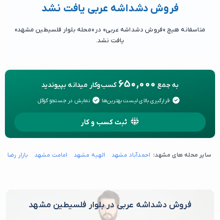
فروش دشداشه عربی یافت نشد
متاسفانه هیچ «فروش دشداشه عربی» در «محله بلوار فلسیطین مشهد»
یافت نشد.
650,000
به جمع
کسب‌وکار میدانه بپیوندید
قرارگیری بالای لیست بهترین‌ها
نمایش در جستجو گوگل
ثبت کسب و کار
سایر محله های مشهد:
احمدآباد مشهد
الهیه مشهد
امامت مشهد
بازار رضا م
فروش دشداشه عربی در بلوار فلسیطین مشهد