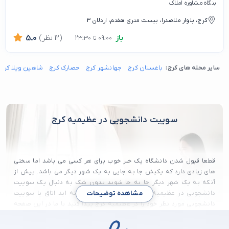
بنگاه مشاوره املاک
کرج، بلوار ملاصدرا، بیست متری هفتم، اردلان 3
باز
(12 نظر)
5.0
09:00 تا 23:30
سایر محله های کرج:
باغستان کرج
جهانشهر کرج
حصارک کرج
شاهین ویلا کرج
سوییت دانشجویی در عظیمیه کرج
قطعا قبول شدن دانشگاه یک خبر خوب برای هر کسی می باشد اما سختی
های زیادی دارد که یکیش جا به جایی به یک شهر دیگر می باشد. پیش از
آنکه به یک شهر دیگر جا به جا شوید بدون شک به دنبال یک سوییت
دانشجویی در عظیمیه کرج گشته اید. اگر نتوانسته اید اتاق یا سوییت
مشاهده توضیحات
دانشجویی مورد نظر خود را در عظیمیه کرج پیدا کنید با ما در این صفحه
همراه باشید. در این مطلب لیستی از بهترین سوییت های دانشجویی در
عظیمیه کرج را برای شما قرار داده ایم.