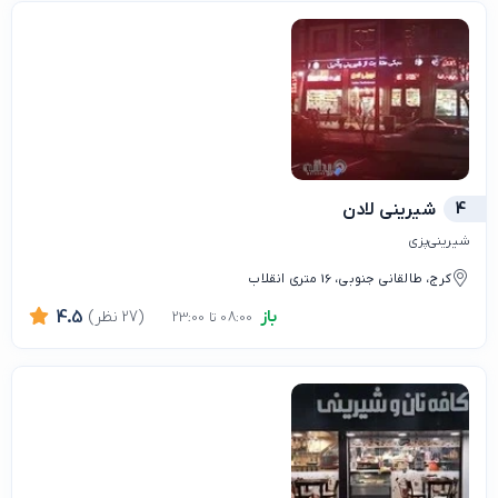
4
شیرینی لادن
شیرینی‌پزی
کرج، طالقانی جنوبی، 16 متری انقلاب
باز
(27 نظر)
4.5
08:00 تا 23:00