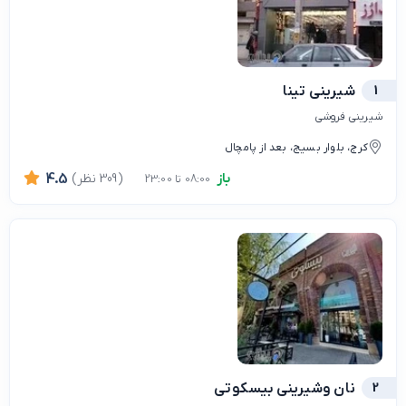
1
شیرینی تینا
شیرینی فروشی
کرج، بلوار بسیج، بعد از پامچال
باز
(309 نظر)
4.5
08:00 تا 23:00
2
نان وشیرینی بیسکوتی