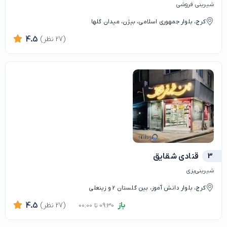
شیرینی فروشی
کرج، بلوار جمهوری اسلامی، بیژن، میدان گلها
(27 نظر)
4.5
3
قنادی شقایق
شیرینی‌پزی
کرج، بلوار دانش آموز، بین گلستان 2 و زینعلی
باز
(27 نظر)
4.5
09:30 تا 00:00