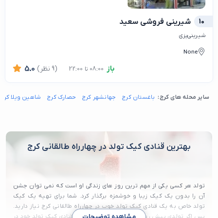
10
شیرینی فروشی سعید
شیرینی‌پزی
None
باز
(9 نظر)
5.0
08:00 تا 22:00
سایر محله های کرج:
باغستان کرج
جهانشهر کرج
حصارک کرج
شاهین ویلا کرج
بهترین قنادی کیک تولد در چهارراه طالقانی کرج
تولد هر کسی یکی از مهم ترین روز های زندگی او است که نمی توان جشن
آن را بدون یک کیک زیبا و خوشمزه برگذار کرد. شما برای تهیه یک کیک
تولد خاص به یک قنادی کیک تولد خوب در چهارراه طالقانی کرج نیاز دارید.
پس اگر تولدی پیش روی خود دارید و به دنبال یک قنادی کیک تولد خود در
مشاهده توضیحات