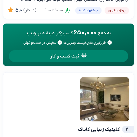
باز
(2 نظر)
5.0
10:00 تا 19:00
پربازدیدترین
پیشنهاد شده
650,000
به جمع
کسب‌وکار میدانه بپیوندید
قرارگیری بالای لیست بهترین‌ها
نمایش در جستجو گوگل
ثبت کسب و کار
2
كلينيك زيبايي كاياك