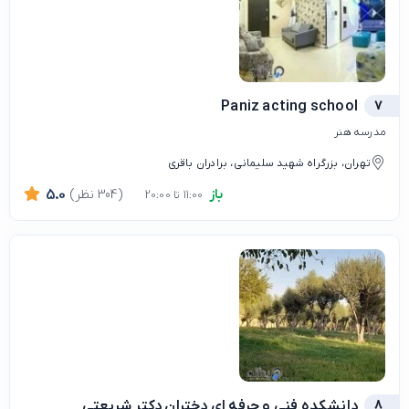
Paniz acting school
7
مدرسه هنر
تهران، بزرگراه شهید سلیمانی، برادران باقری
باز
(304 نظر)
5.0
11:00 تا 20:00
8
دانشکده فنی و حرفه ای دختران دکتر شریعتی