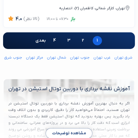
تهران، کارگر شمالی، کاظمیان (2)، انتصاریه
باز
(181 نظر)
4.0
07:30 تا 18:00
1
2
3
4
بعدی
شرق تهران
غرب تهران
جنوب تهران
شمال تهران
مرکز تهران
جنوب شرق ته
آموزش نقشه برداری با دوربین توتال استیشن در تهران
اگر به دنبال بهترین آموزش نقشه برداری با دوربین توتال استیشن در
تهران هستید، احتمالاً می‌خواهید کار را دقیق، کاربردی و بدون اتلاف وقت
یاد بگیرید پس بهتره بدونید که توتال استیشن فقط یک دستگاه نیست؛
ابزاری است که دقت کار را بالا می‌ برد و در پروژه‌های عمرانی، ساختمانی و
برداشت زمینی استفاده زیادی دارد. در تهران، خیلی‌ها سراغ آموزشی می‌ روند
مشاهده توضیحات
که هم با کار عملی همراه باشد و هم مراحل کار را ساده و روشن توضیح