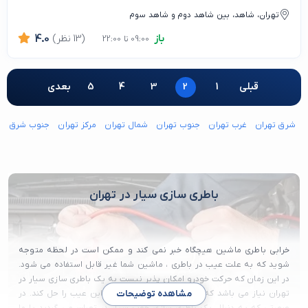
تهران، شاهد، بین شاهد دوم و شاهد سوم
باز
(13 نظر)
4.0
09:00 تا 22:00
قبلی
1
2
3
4
5
بعدی
شرق تهران
غرب تهران
جنوب تهران
شمال تهران
مرکز تهران
جنوب شرق ته
باطری سازی سیار در تهران
خرابی باطری ماشین هیچگاه خبر نمی کند و ممکن است در لحظه متوجه
شوید که به علت عیب در باطری ، ماشین شما غیر قابل استفاده می شود.
در این زمان که حرکت خودرو امکان پذیر نیست به یک باطری سازی سیار در
تهران نیاز می باشد که در سریع ترین زمان ممکن این عیب را حل کند. در
مشاهده توضیحات
صورتی که به دنبال یک باطری سازی خوب سیار در تهران می گردید با ما