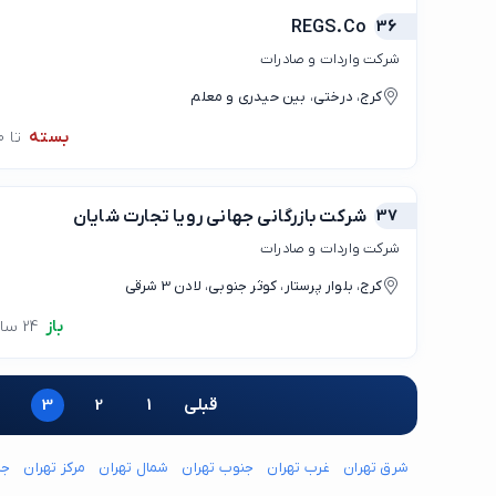
REGS.Co
36
شرکت واردات و صادرات
کرج، درختی، بین حیدری و معلم
بسته
تا 09:00
37
شرکت بازرگانی جهانی رویا تجارت شایان
شرکت واردات و صادرات
کرج، بلوار پرستار، کوثر جنوبی، لادن 3 شرقی
باز
24 ساعته
قبلی
1
2
3
شرق تهران
غرب تهران
جنوب تهران
شمال تهران
مرکز تهران
جن