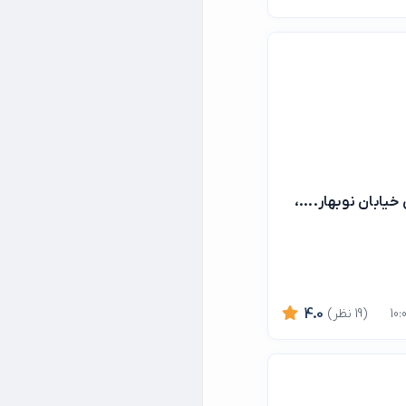
ابان نوبهار....،
(19 نظر)
4.0