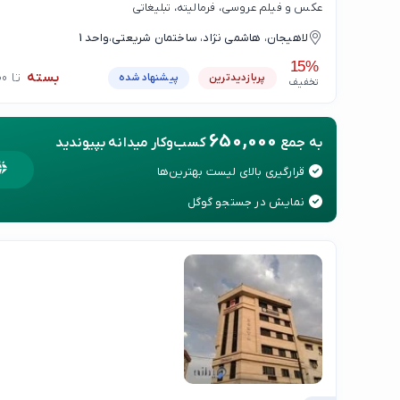
عکس و فیلم عروسی، فرمالیته، تبلیغاتی
لاهیجان، هاشمی نژاد، ساختمان شریعتی،واحد 1
15%
بسته
تا 17:00
پربازدیدترین
پیشنهاد شده
تخفیف
650,000
به جمع
کسب‌وکار میدانه بپیوندید
قرارگیری بالای لیست بهترین‌ها
نمایش در جستجو گوگل