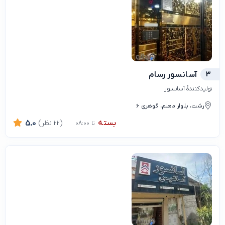
3
آسانسور رسام
تولیدکنندهٔ آسانسور
رشت، بلوار معلم، گوهری 6
بسته
(22 نظر)
5.0
تا 08:00