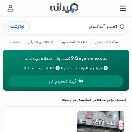
رشت
شرکت آسانسور
قطعات آسانسور
قطعات پله برقی
نصاب پله بر
650,000
به جمع
کسب‌وکار میدانه بپیوندید
قرارگیری بالای لیست بهترین‌ها
نمایش در جستجو گوگل
ثبت کسب و کار
لیست بهترین
تعمیر آسانسور در رشت