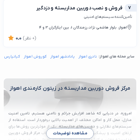
7
فروش و نصب دوربین مداربسته و دزدگیر
تأمین‌کننده سیستم‌های امنیتی
اهواز، بلوار هاشمی نژاد، رزمندگان 1، بین ایثارگران 3 و 4
(0 نظر)
0.0
سایر محله های اهواز:
نادری اهواز
پادادشهر اهواز
کوروش اهواز
کیانپارس اه
مرکز فروش دوربین مداربسته در زیتون کارمندی اهواز
امروزه، در دنیایی که شاهد افزایش جرائم و ناامنی هستیم، تامین امنیت
منازل، محل کار و اماکن مختلف، از اهمیت بالایی برخوردار است. استفاده از
سیستم‌های نظارتی و
دوربین‌های مداربسته
، یکی از موثرترین روش‌ها برای
ارتقای امنیت و پیشگیری از جرم و جنایت است. انتخاب
مرکز فروش دوربین
مشاهده توضیحات
مداربسته معتبر و کارآزموده در زیتون کارمندی اهواز
، برای خرید و نصب