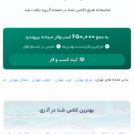
متاسفانه هیچ «کلاس شنا» در «محله آذری» یافت نشد.
650,000
به جمع
کسب‌وکار میدانه بپیوندید
قرارگیری بالای لیست بهترین‌ها
نمایش در جستجو گوگل
ثبت کسب و کار
سایر محله های تهران:
شرق تهران
غرب تهران
جنوب تهران
شمال تهران
مرکز
بهترین کلاس شنا در آذری