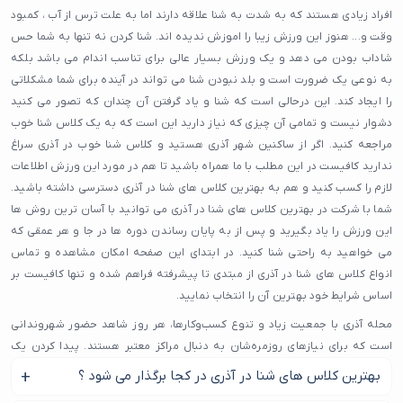
افراد زیادی هستند که به شدت به شنا علاقه دارند اما به علت ترس از آب ، کمبود
وقت و... هنوز این ورزش زیبا را اموزش ندیده اند. شنا کردن نه تنها به شما حس
شاداب بودن می دهد و یک ورزش بسیار عالی برای تناسب اندام می باشد بلکه
به نوعی یک ضرورت است و بلد نبودن شنا می تواند در آینده برای شما مشکلاتی
را ایجاد کند. این درحالی است که شنا و یاد گرفتن آن چندان که تصور می کنید
دشوار نیست و تمامی آن چیزی که نیاز دارید این است که به یک کلاس شنا خوب
مراجعه کنید. اگر از ساکنین شهر آذری هستید و کلاس شنا خوب در آذری سراغ
ندارید کافیست در این مطلب با ما همراه باشید تا هم در مورد این ورزش اطلاعات
لازم را کسب کنید و هم به بهترین کلاس های شنا در آذری دسترسی داشته باشید.
شما با شرکت در بهترین کلاس های شنا در آذری می توانید با آسان ترین روش ها
این ورزش را یاد بگیرید و پس از به پایان رساندن دوره ها در جا و هر عمقی که
می خواهید به راحتی شنا کنید. در ابتدای این صفحه امکان مشاهده و تماس
انواع کلاس های شنا در آذری از مبتدی تا پیشرفته فراهم شده و تنها کافیست بر
اساس شرایط خود بهترین آن را انتخاب نمایید.
محله آذری با جمعیت زیاد و تنوع کسب‌وکارها، هر روز شاهد حضور شهروندانی
است که برای نیازهای روزمره‌شان به دنبال مراکز معتبر هستند. پیدا کردن یک
کلاس شنا در محله آذری که هم خدمات باکیفیت ارائه دهد و هم مورد اعتماد
بهترین کلاس های شنا در آذری در کجا برگذار می شود ؟
باشد، دغدغه بسیاری از ساکنان این منطقه است. گاهی تنوع زیاد انتخاب‌ها باعث