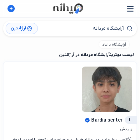
آرژانتین
آرایشگاه داماد
لیست بهترین
آرایشگاه مردانه در آرژانتین
Bardia senter
1
پیرایش
تهران.دولت آباد.،دولت آباد.خیابان پروین اعتصامی کوچه یاراحمدی.کوچه